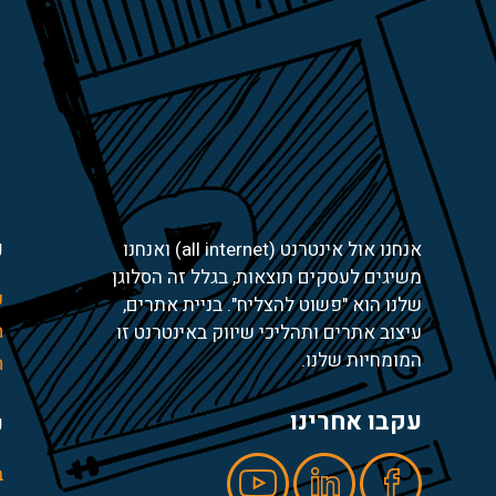
ע
אנחנו אול אינטרנט (all internet) ואנחנו
משיגים לעסקים תוצאות, בגלל זה הסלוגן
ע
שלנו הוא "פשוט להצליח". בניית אתרים,
ח
עיצוב אתרים ותהליכי שיווק באינטרנט זו
המומחיות שלנו.
ה
עקבו אחרינו
ש
ב